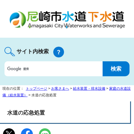
サイト内検索
現在の位置：
トップページ
>
お客さまへ
>
給水装置・排水設備
>
家庭の水道設
備（給水装置）
> 水道の応急処置
水道の応急処置