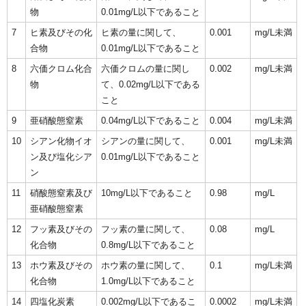
物
0.01mg/L以下であること
7
ヒ素及びその化
ヒ素の量に関して、
0.001
mg/L未満
合物
0.01mg/L以下であること
8
六価クロム化合
六価クロムの量に関し
0.002
mg/L未満
物
て、0.02mg/L以下である
こと
9
亜硝酸態窒素
0.04mg/L以下であること
0.004
mg/L未満
10
シアン化物イオ
シアンの量に関して、
0.001
mg/L未満
ン及び塩化シア
0.01mg/L以下であること
ン
11
硝酸態窒素及び
10mg/L以下であること
0.98
mg/L
亜硝酸態窒素
12
フッ素及びその
フッ素の量に関して、
0.08
mg/L
化合物
0.8mg/L以下であること
13
ホウ素及びその
ホウ素の量に関して、
0.1
mg/L未満
化合物
1.0mg/L以下であること
14
四塩化炭素
0.002mg/L以下であるこ
0.0002
mg/L未満