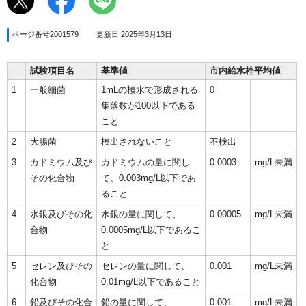
ページ番号2001579
更新日 2025年3月13日
試験項目名
基準値
市内給水栓平均値
1
一般細菌
1mLの検水で形成される
0
集落数が100以下である
こと
2
大腸菌
検出されないこと
不検出
3
カドミウム及び
カドミウムの量に関し
0.0003
mg/L未満
その化合物
て、0.003mg/L以下であ
ること
4
水銀及びその化
水銀の量に関して、
0.00005
mg/L未満
合物
0.0005mg/L以下であるこ
と
5
セレン及びその
セレンの量に関して、
0.001
mg/L未満
化合物
0.01mg/L以下であること
6
鉛及びその化合
鉛の量に関して、
0.001
mg/L未満