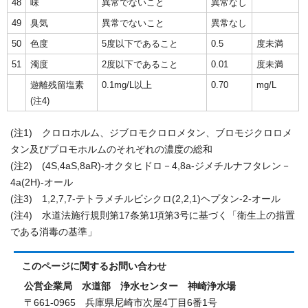
48
味
異常でないこと
異常なし
49
臭気
異常でないこと
異常なし
50
色度
5度以下であること
0.5
度未満
51
濁度
2度以下であること
0.01
度未満
遊離残留塩素
0.1mg/L以上
0.70
mg/L
(注4)
(注1) クロロホルム、ジブロモクロロメタン、ブロモジクロロメ
タン及びブロモホルムのそれぞれの濃度の総和
(注2) (4S,4aS,8aR)-オクタヒドロ－4,8a-ジメチルナフタレン－
4a(2H)-オール
(注3) 1,2,7,7-テトラメチルビシクロ(2,2,1)ヘプタン-2-オール
(注4) 水道法施行規則第17条第1項第3号に基づく「衛生上の措置
である消毒の基準」
このページに関する
お問い合わせ
公営企業局 水道部 浄水センター 神崎浄水場
〒661-0965 兵庫県尼崎市次屋4丁目6番1号