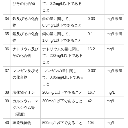
びその化合物
て、0.2mg/L以下である
こと
34
鉄及びその化合
鉄の量に関して、
0.03
mg/L未満
物
0.3mg/L以下であること
35
銅及びその化合
銅の量に関して、
0.1
mg/L未満
物
1.0mg/L以下であること
36
ナトリウム及び
ナトリウムの量に関し
16.2
mg/L
その化合物
て、200mg/L以下である
こと
37
マンガン及びそ
マンガンの量に関し
0.001
mg/L未満
の化合物
て、0.05mg/L以下である
こと
38
塩化物イオン
200mg/L以下であること
16.7
mg/L
39
カルシウム、マ
300mg/L以下であること
42
mg/L
グネシウム等
（硬度）
40
蒸発残留物
500mg/L以下であること
104
mg/L