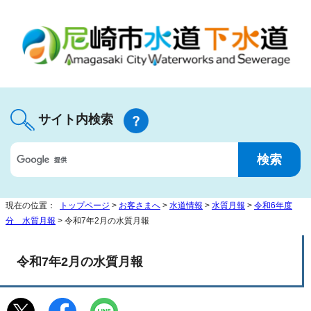
サイト内検索
現在の位置：
トップページ
>
お客さまへ
>
水道情報
>
水質月報
>
令和6年度
分 水質月報
> 令和7年2月の水質月報
令和7年2月の水質月報