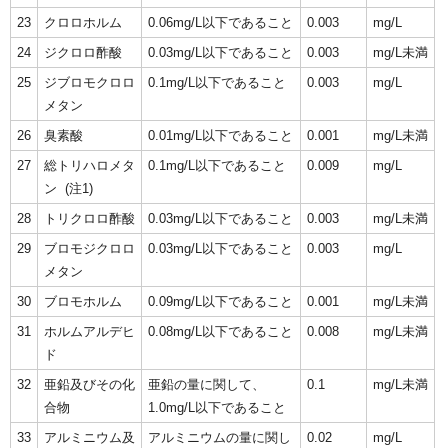
23
クロロホルム
0.06mg/L以下であること
0.003
mg/L
24
ジクロロ酢酸
0.03mg/L以下であること
0.003
mg/L未満
25
ジブロモクロロ
0.1mg/L以下であること
0.003
mg/L
メタン
26
臭素酸
0.01mg/L以下であること
0.001
mg/L未満
27
総トリハロメタ
0.1mg/L以下であること
0.009
mg/L
ン (注1)
28
トリクロロ酢酸
0.03mg/L以下であること
0.003
mg/L未満
29
ブロモジクロロ
0.03mg/L以下であること
0.003
mg/L
メタン
30
ブロモホルム
0.09mg/L以下であること
0.001
mg/L未満
31
ホルムアルデヒ
0.08mg/L以下であること
0.008
mg/L未満
ド
32
亜鉛及びその化
亜鉛の量に関して、
0.1
mg/L未満
合物
1.0mg/L以下であること
33
アルミニウム及
アルミニウムの量に関し
0.02
mg/L