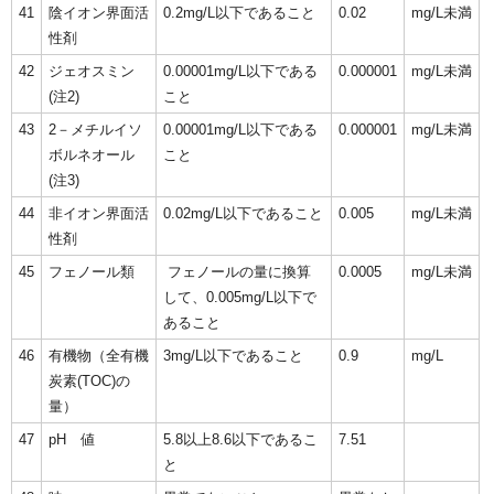
41
陰イオン界面活
0.2mg/L以下であること
0.02
mg/L未満
性剤
42
ジェオスミン
0.00001mg/L以下である
0.000001
mg/L未満
(注2)
こと
43
2－メチルイソ
0.00001mg/L以下である
0.000001
mg/L未満
ボルネオール
こと
(注3)
44
非イオン界面活
0.02mg/L以下であること
0.005
mg/L未満
性剤
45
フェノール類
フェノールの量に換算
0.0005
mg/L未満
して、0.005mg/L以下で
あること
46
有機物（全有機
3mg/L以下であること
0.9
mg/L
炭素(TOC)の
量）
47
pH 値
5.8以上8.6以下であるこ
7.51
と