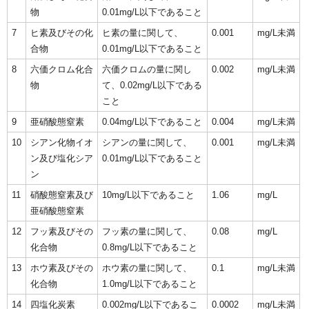
物
0.01mg/L以下であること
7
ヒ素及びその化
ヒ素の量に関して、
0.001
mg/L未満
合物
0.01mg/L以下であること
8
六価クロム化合
六価クロムの量に関し
0.002
mg/L未満
物
て、0.02mg/L以下である
こと
9
亜硝酸態窒素
0.04mg/L以下であること
0.004
mg/L未満
10
シアン化物イオ
シアンの量に関して、
0.001
mg/L未満
ン及び塩化シア
0.01mg/L以下であること
ン
11
硝酸態窒素及び
10mg/L以下であること
1.06
mg/L
亜硝酸態窒素
12
フッ素及びその
フッ素の量に関して、
0.08
mg/L
化合物
0.8mg/L以下であること
13
ホウ素及びその
ホウ素の量に関して、
0.1
mg/L未満
化合物
1.0mg/L以下であること
14
四塩化炭素
0.002mg/L以下であるこ
0.0002
mg/L未満