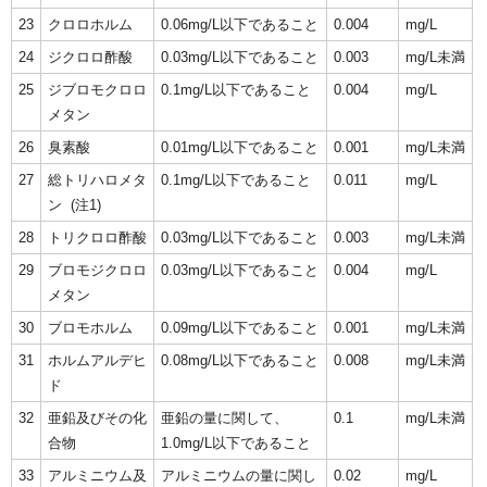
23
クロロホルム
0.06mg/L以下であること
0.004
mg/L
24
ジクロロ酢酸
0.03mg/L以下であること
0.003
mg/L未満
25
ジブロモクロロ
0.1mg/L以下であること
0.004
mg/L
メタン
26
臭素酸
0.01mg/L以下であること
0.001
mg/L未満
27
総トリハロメタ
0.1mg/L以下であること
0.011
mg/L
ン (注1)
28
トリクロロ酢酸
0.03mg/L以下であること
0.003
mg/L未満
29
ブロモジクロロ
0.03mg/L以下であること
0.004
mg/L
メタン
30
ブロモホルム
0.09mg/L以下であること
0.001
mg/L未満
31
ホルムアルデヒ
0.08mg/L以下であること
0.008
mg/L未満
ド
32
亜鉛及びその化
亜鉛の量に関して、
0.1
mg/L未満
合物
1.0mg/L以下であること
33
アルミニウム及
アルミニウムの量に関し
0.02
mg/L