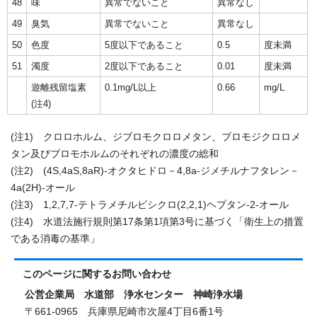
48
味
異常でないこと
異常なし
49
臭気
異常でないこと
異常なし
50
色度
5度以下であること
0.5
度未満
51
濁度
2度以下であること
0.01
度未満
遊離残留塩素
0.1mg/L以上
0.66
mg/L
(注4)
(注1) クロロホルム、ジブロモクロロメタン、ブロモジクロロメ
タン及びブロモホルムのそれぞれの濃度の総和
(注2) (4S,4aS,8aR)-オクタヒドロ－4,8a-ジメチルナフタレン－
4a(2H)-オール
(注3) 1,2,7,7-テトラメチルビシクロ(2,2,1)ヘプタン-2-オール
(注4) 水道法施行規則第17条第1項第3号に基づく「衛生上の措置
である消毒の基準」
このページに関する
お問い合わせ
公営企業局 水道部 浄水センター 神崎浄水場
〒661-0965 兵庫県尼崎市次屋4丁目6番1号