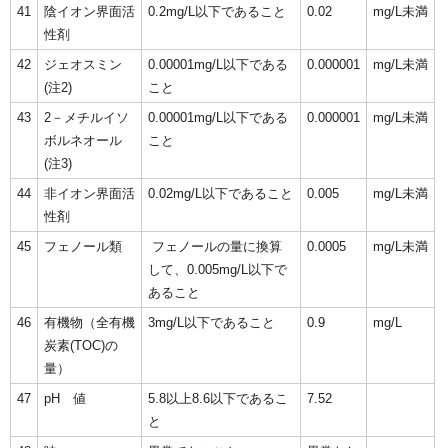
41
陰イオン界面活
0.2mg/L以下であること
0.02
mg/L未満
性剤
42
ジェオスミン
0.00001mg/L以下である
0.000001
mg/L未満
(注2)
こと
43
2－メチルイソ
0.00001mg/L以下である
0.000001
mg/L未満
ボルネオール
こと
(注3)
44
非イオン界面活
0.02mg/L以下であること
0.005
mg/L未満
性剤
45
フェノール類
フェノールの量に換算
0.0005
mg/L未満
して、0.005mg/L以下で
あること
46
有機物（全有機
3mg/L以下であること
0.9
mg/L
炭素(TOC)の
量）
47
pH 値
5.8以上8.6以下であるこ
7.52
と