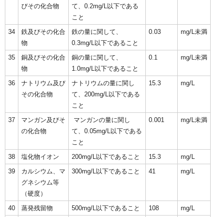
びその化合物
て、0.2mg/L以下である
こと
34
鉄及びその化合
鉄の量に関して、
0.03
mg/L未満
物
0.3mg/L以下であること
35
銅及びその化合
銅の量に関して、
0.1
mg/L未満
物
1.0mg/L以下であること
36
ナトリウム及び
ナトリウムの量に関し
15.3
mg/L
その化合物
て、200mg/L以下である
こと
37
マンガン及びそ
マンガンの量に関し
0.001
mg/L未満
の化合物
て、0.05mg/L以下である
こと
38
塩化物イオン
200mg/L以下であること
15.3
mg/L
39
カルシウム、マ
300mg/L以下であること
41
mg/L
グネシウム等
（硬度）
40
蒸発残留物
500mg/L以下であること
108
mg/L