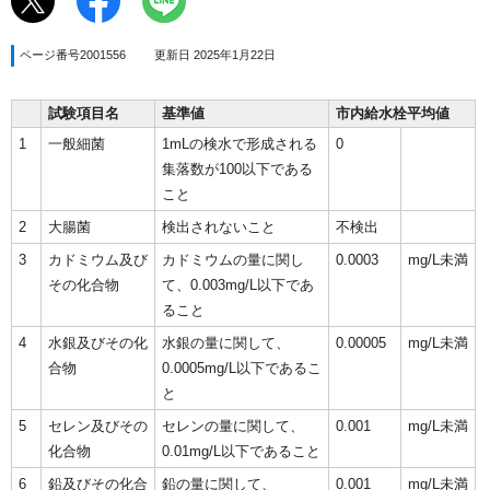
ページ番号2001556
更新日 2025年1月22日
試験項目名
基準値
市内給水栓平均値
1
一般細菌
1mLの検水で形成される
0
集落数が100以下である
こと
2
大腸菌
検出されないこと
不検出
3
カドミウム及び
カドミウムの量に関し
0.0003
mg/L未満
その化合物
て、0.003mg/L以下であ
ること
4
水銀及びその化
水銀の量に関して、
0.00005
mg/L未満
合物
0.0005mg/L以下であるこ
と
5
セレン及びその
セレンの量に関して、
0.001
mg/L未満
化合物
0.01mg/L以下であること
6
鉛及びその化合
鉛の量に関して、
0.001
mg/L未満