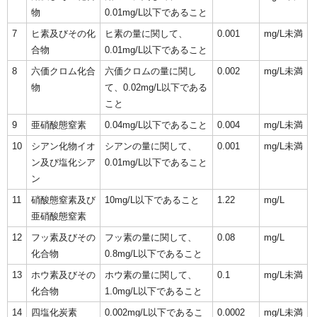
物
0.01mg/L以下であること
7
ヒ素及びその化
ヒ素の量に関して、
0.001
mg/L未満
合物
0.01mg/L以下であること
8
六価クロム化合
六価クロムの量に関し
0.002
mg/L未満
物
て、0.02mg/L以下である
こと
9
亜硝酸態窒素
0.04mg/L以下であること
0.004
mg/L未満
10
シアン化物イオ
シアンの量に関して、
0.001
mg/L未満
ン及び塩化シア
0.01mg/L以下であること
ン
11
硝酸態窒素及び
10mg/L以下であること
1.22
mg/L
亜硝酸態窒素
12
フッ素及びその
フッ素の量に関して、
0.08
mg/L
化合物
0.8mg/L以下であること
13
ホウ素及びその
ホウ素の量に関して、
0.1
mg/L未満
化合物
1.0mg/L以下であること
14
四塩化炭素
0.002mg/L以下であるこ
0.0002
mg/L未満