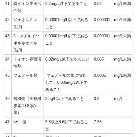
41
陰イオン界面活
0.2mg/L以下であること
0.02
mg/L未満
性剤
42
ジェオスミン
0.00001mg/L以下である
0.000001
mg/L未満
(注2)
こと
43
2－メチルイソ
0.00001mg/L以下である
0.000001
mg/L未満
ボルネオール
こと
(注3)
44
非イオン界面活
0.02mg/L以下であること
0.005
mg/L未満
性剤
45
フェノール類
フェノールの量に換算
0.0005
mg/L未満
して、0.005mg/L以下で
あること
46
有機物（全有機
3mg/L以下であること
0.8
mg/L
炭素(TOC)の
量）
47
pH 値
5.8以上8.6以下であるこ
7.56
と