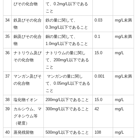
びその化合物
て、0.2mg/L以下である
こと
34
鉄及びその化合
鉄の量に関して、
0.03
mg/L未満
物
0.3mg/L以下であること
35
銅及びその化合
銅の量に関して、
0.1
mg/L未満
物
1.0mg/L以下であること
36
ナトリウム及び
ナトリウムの量に関し
15.0
mg/L
その化合物
て、200mg/L以下である
こと
37
マンガン及びそ
マンガンの量に関し
0.001
mg/L未満
の化合物
て、0.05mg/L以下である
こと
38
塩化物イオン
200mg/L以下であること
15.0
mg/L
39
カルシウム、マ
300mg/L以下であること
42
mg/L
グネシウム等
（硬度）
40
蒸発残留物
500mg/L以下であること
108
mg/L