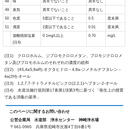
48
味
異常でないこと
異常なし
49
臭気
異常でないこと
異常なし
50
色度
5度以下であること
0.5
度未満
51
濁度
2度以下であること
0.01
度未満
遊離残留塩素
0.1mg/L以上
0.70
mg/L
(注4)
(注1) クロロホルム、ジブロモクロロメタン、ブロモジクロロメ
タン及びブロモホルムのそれぞれの濃度の総和
(注2) (4S,4aS,8aR)-オクタヒドロ－4,8a-ジメチルナフタレン－
4a(2H)-オール
(注3) 1,2,7,7-テトラメチルビシクロ(2,2,1)ヘプタン-2-オール
(注4) 水道法施行規則第17条第1項第3号に基づく「衛生上の措置
である消毒の基準」
このページに関する
お問い合わせ
公営企業局 水道部 浄水センター 神崎浄水場
〒661-0965 兵庫県尼崎市次屋4丁目6番1号