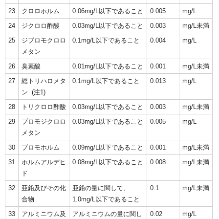
23
クロロホルム
0.06mg/L以下であること
0.005
mg/L
24
ジクロロ酢酸
0.03mg/L以下であること
0.003
mg/L未満
25
ジブロモクロロ
0.1mg/L以下であること
0.004
mg/L
メタン
26
臭素酸
0.01mg/L以下であること
0.001
mg/L未満
27
総トリハロメタ
0.1mg/L以下であること
0.013
mg/L
ン (注1)
28
トリクロロ酢酸
0.03mg/L以下であること
0.003
mg/L未満
29
ブロモジクロロ
0.03mg/L以下であること
0.005
mg/L
メタン
30
ブロモホルム
0.09mg/L以下であること
0.001
mg/L未満
31
ホルムアルデヒ
0.08mg/L以下であること
0.008
mg/L未満
ド
32
亜鉛及びその化
亜鉛の量に関して、
0.1
mg/L未満
合物
1.0mg/L以下であること
33
アルミニウム及
アルミニウムの量に関し
0.02
mg/L