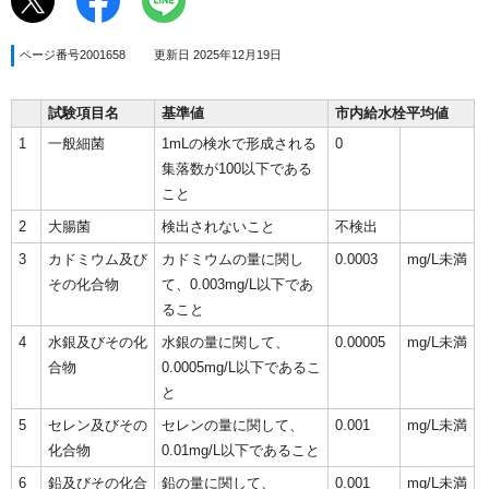
ページ番号2001658
更新日 2025年12月19日
試験項目名
基準値
市内給水栓平均値
1
一般細菌
1mLの検水で形成される
0
集落数が100以下である
こと
2
大腸菌
検出されないこと
不検出
3
カドミウム及び
カドミウムの量に関し
0.0003
mg/L未満
その化合物
て、0.003mg/L以下であ
ること
4
水銀及びその化
水銀の量に関して、
0.00005
mg/L未満
合物
0.0005mg/L以下であるこ
と
5
セレン及びその
セレンの量に関して、
0.001
mg/L未満
化合物
0.01mg/L以下であること
6
鉛及びその化合
鉛の量に関して、
0.001
mg/L未満